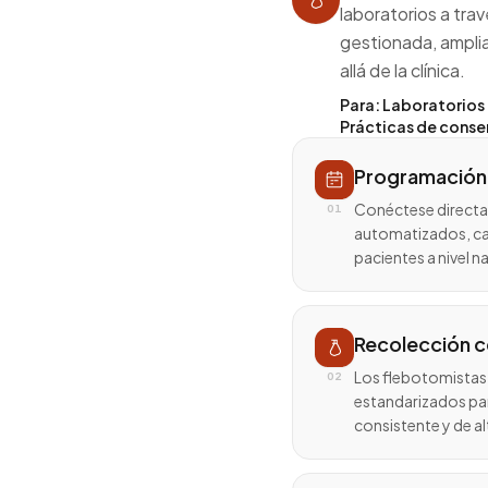
laboratorios a tra
gestionada, ampli
allá de la clínica.
Para: Laboratorios 
Prácticas de conser
Programación
Conéctese directa
01
automatizados, c
pacientes a nivel n
Recolección c
Los flebotomistas
02
estandarizados par
consistente y de al