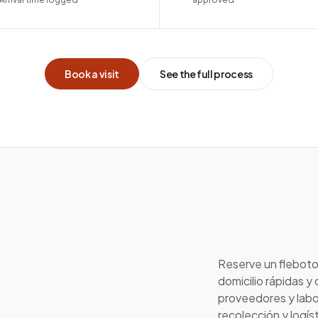
Book a visit
See the full process
Reserve un fleboto
domicilio rápidas 
proveedores y labo
recolección y logís