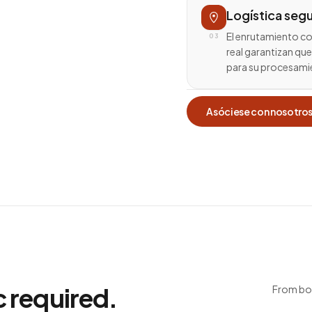
Logística seg
El enrutamiento co
03
real garantizan que
para su procesami
Asóciese con nosotro
c required.
From boo