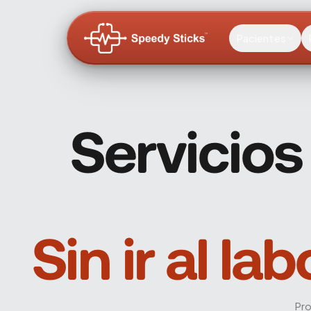
Flebotomista móvil para extracciones de sangre a do
Pacientes
Servicios
Sin ir al l
Pro