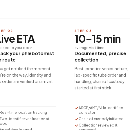
TEP
02
STEP
03
Live ETA
10–15 min
acked to your door
average visit time
rack your phlebotomist
Documented, precise
n route
collection
u get notified the moment
Best-practice venipuncture,
're on the way. Identity and
lab-specific tube order and
b order are verified on arrival.
handling, chain of custody
started at first stick.
ASCP/AMT/NHA-certified
Real-time location tracking
collector
Two-identifier verification at
Chain of custody initiated
door
Collection reviewed &
Arrival time logged
approved