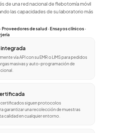
vés de una red nacional de flebotomía móvil
ando las capacidades de su laboratorio más
· Proveedores de salud · Ensayos clínicos ·
jería
 integrada
mente vía API con su EMR o LIMS para pedidos
argas masivas y auto-programación de
acional.
ertificada
 certificados siguen protocolos
a garantizar una recolección de muestras
ta calidad en cualquier entorno.