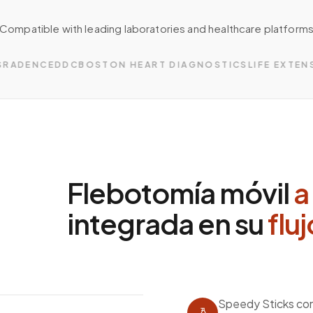
Compatible with leading laboratories and healthcare platform
ADENCE
DDC
BOSTON HEART DIAGNOSTICS
LIFE EXTENSI
Flebotomía móvil
a
integrada en su
flu
ratorio
Speedy Sticks con