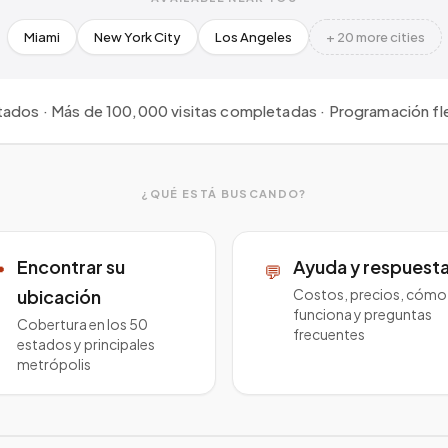
Miami
New York City
Los Angeles
+ 20 more cities
tados · Más de 100,000 visitas completadas · Programación flex
¿QUÉ ESTÁ BUSCANDO?
Encontrar su
Ayuda y respuest

💬
ubicación
Costos, precios, cómo
funciona y preguntas
Cobertura en los 50
frecuentes
estados y principales
metrópolis