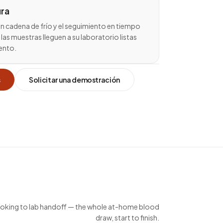
ura
n cadena de frío y el seguimiento en tiempo
 las muestras lleguen a su laboratorio listas
ento.
s
Solicitar una demostración
king to lab handoff — the whole at-home blood
draw, start to finish.