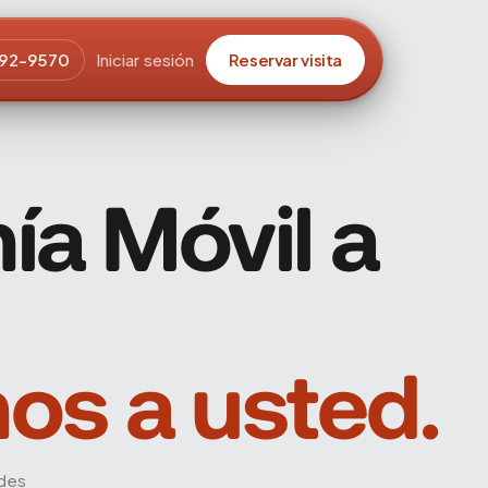
92-9570
Iniciar sesión
Reservar visita
ía Móvil a
mos a usted.
ades