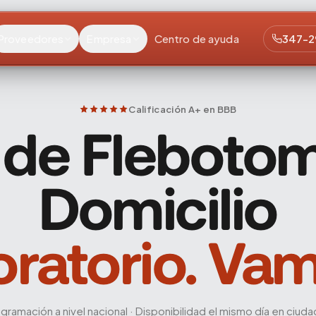
micilio
Proveedores
Empresa
Centro de ayuda
347-2
Calificación A+ en BBB
 de Flebotom
Domicilio
aboratorio. Va
gramación a nivel nacional · Disponibilidad el mismo día en ciud