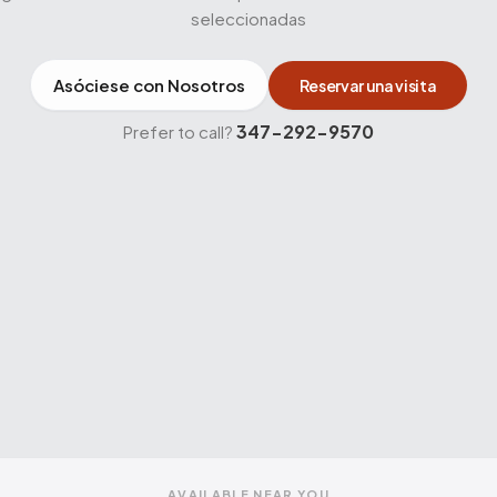
seleccionadas
Asóciese con Nosotros
Reservar una visita
347-292-9570
Prefer to call?
AVAILABLE NEAR YOU