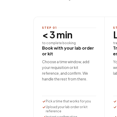
STEP
01
S
< 3 min
to complete booking
tr
Book with your lab order
T
or kit
e
Choose a time window, add
Yo
your requisition or kit
we
reference, and confirm. We
la
handle the rest from there.
Pick a time that works for you
Upload your lab order or kit
reference
Instant confirmation