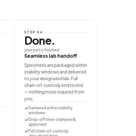
STEP
04
Done.
your part is finished
Seamless lab handoff
Specimens are packaged within
stability windows and delivered
to your designated lab. Full
chain-of-custody end to end
— nothing more required from
you.
Delivered within stability
windows
Drop-off time-stamped &
approved
Full chain-of-custody
documentation